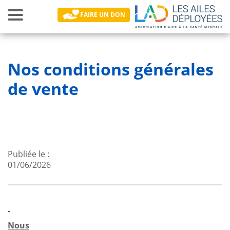
Toggle
FAIRE UN DON
navigation
Main navigation
Nos conditions générales
de vente
Publiée le
01/06/2026
-
Nous