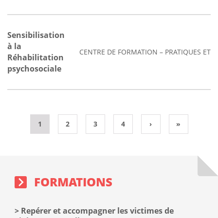
Sensibilisation
à la
CENTRE DE FORMATION – PRATIQUES ET 
Réhabilitation
psychosociale
1
2
3
4
›
»
Sidebar
Block
Formations
sidebar
block
FORMATIONS
Repérer et accompagner les victimes de