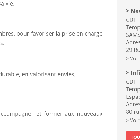
a vie.
Neu
CDI
Temp
bres, pour favoriser la prise en charge
SAMS
Adres
s.
29 Ru
Voir
Inf
urable, en valorisant envies,
CDI
Temp
Espa
Adres
80 ru
 accompagner et former aux nouveaux
Voir
TOU