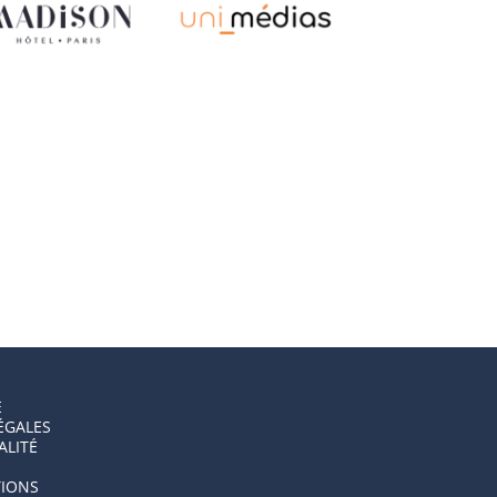
E
ÉGALES
ALITÉ
IONS