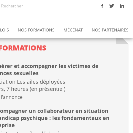
LOIS
NOS FORMATIONS
MÉCÉNAT
NOS PARTENAIRES
ons
Notre politique Qualité - Gestion des risques
L'éthique à l'association Les ailes déployées
Les Maisons Hospitalières de Sénart (MHS)
FORMATIONS
érer et accompagner les victimes de
ences sexuelles
iation Les ailes déployées
rs, 7 heures (en présentiel)
 l'annonce
ompagner un collaborateur en situation
andicap psychique : les fondamentaux en
eprise