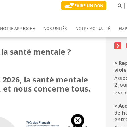
FAIRE UN DON
NOTRE APPROCHE
NOS UNITÉS
NOTRE ACTUALITÉ
EMP
Block
Formati
sidebar
gnement
n (ETR)
Prix rétablissement et pouvoir d'agir
Notre politique développement durable
Service d'emploi accompagné (SEA)
block
 la santé mentale ?
Rep
viol
 2026, la santé mentale
Assoc
2 jou
, et nous concerne tous.
Voir
Acc
de h
entr