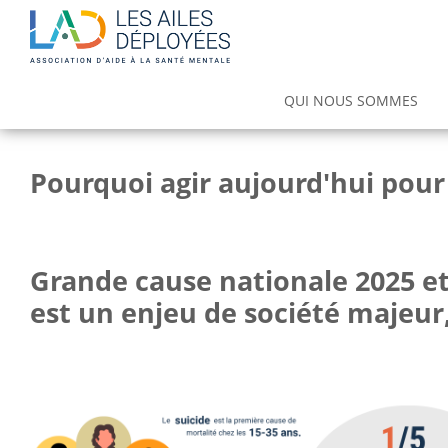
Main
QUI NOUS SOMMES
navigation
Notre offre de soins et d'accompa
Espace de Traitement et de Réadaptatio
Pourquoi agir aujourd'hui pour
Grande cause nationale 2025 et
est un enjeu de société majeur