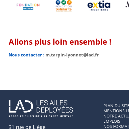
Allons plus loin ensemble !
Nous contacter :
m.tarpin-lyonnet@lad.fr
PLAN DU SIT
MENTIONS L
NOTRE ACTU
EMPLOIS
31 rue de Liège
NOS FORMAT