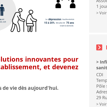
Assoc
1 jou
Voir
Emplois
sidebar
block
olutions innovantes pour
Inf
ablissement, et devenez
sanit
CDI
Temp
Pôle 
 de vie dès aujourd'hui.
Adres
29 Ru
Voir