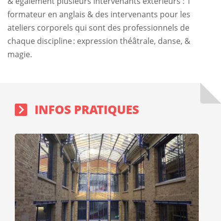
& également plusieurs intervenants extérieurs : 1
formateur en anglais & des intervenants pour les
ateliers corporels qui sont des professionnels de
chaque discipline
: expression th
éâ
trale, danse, &
magie.
Sidebar
Block
INFOS PRATIQUES
Image