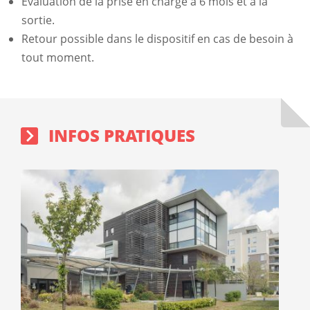
Évaluation de la prise en charge à 6 mois et à la
sortie.
Retour possible dans le dispositif en cas de besoin à
tout moment.
Sidebar
Block
INFOS PRATIQUES
Image