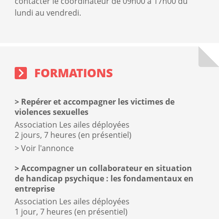
contacter le coordinateur de 09h00 à 17h00 du
lundi au vendredi.
Formations
sidebar
block
FORMATIONS
Repérer et accompagner les victimes de
violences sexuelles
Association Les ailes déployées
2 jours, 7 heures (en présentiel)
Voir l'annonce
Accompagner un collaborateur en situation
de handicap psychique : les fondamentaux en
entreprise
Association Les ailes déployées
1 jour, 7 heures (en présentiel)