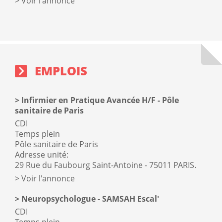
Voir l'annonce
Emplois
sidebar
block
EMPLOIS
Infirmier en Pratique Avancée H/F - Pôle
sanitaire de Paris
CDI
Temps plein
Pôle sanitaire de Paris
Adresse unité:
29 Rue du Faubourg Saint-Antoine - 75011 PARIS.
Voir l'annonce
Neuropsychologue - SAMSAH Escal'
CDI
Temps plein