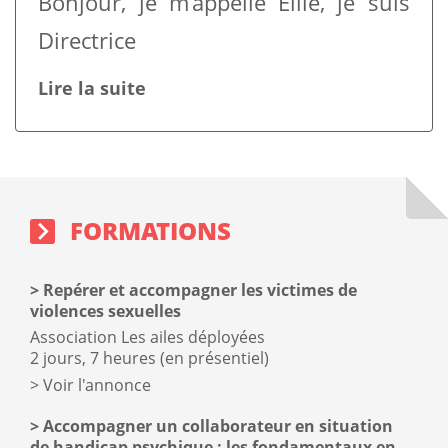
Bonjour, je m’appelle Ellie, je suis
Directrice
Lire la suite
Sidebar
Block
Formations
sidebar
block
FORMATIONS
Repérer et accompagner les victimes de
violences sexuelles
Association Les ailes déployées
2 jours, 7 heures (en présentiel)
Voir l'annonce
Accompagner un collaborateur en situation
de handicap psychique : les fondamentaux en