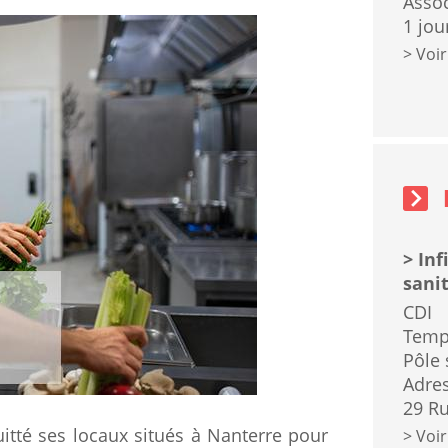
Assoc
1 jou
Voir
Emplois
sidebar
block
Inf
sanit
CDI
Temp
Pôle 
Adres
29 Ru
uitté ses locaux situés à Nanterre pour
Voir