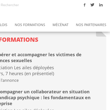
LOIS
NOS FORMATIONS
MÉCÉNAT
NOS PARTENAIRES
ons
Notre politique Qualité - Gestion des risques
L'éthique à l'association Les ailes déployées
Les Maisons Hospitalières de Sénart (MHS)
FORMATIONS
érer et accompagner les victimes de
ences sexuelles
iation Les ailes déployées
rs, 7 heures (en présentiel)
 l'annonce
ompagner un collaborateur en situation
andicap psychique : les fondamentaux en
eprise