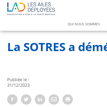
Main
QUI NOUS SOMMES
navigation
Notre offre de soins et d'accompa
Espace de Traitement et de Réadaptatio
La SOTRES a démé
Publiée le
31/12/2023