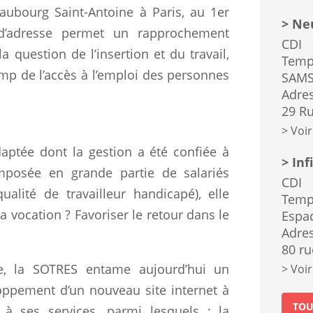
 Faubourg Saint-Antoine à Paris, au 1er
Neu
d’adresse permet un rapprochement
CDI
 question de l’insertion et du travail,
Temp
amp de l’accès à l’emploi des personnes
SAMS
Adres
29 Ru
Voir
aptée dont la gestion a été confiée à
Inf
omposée en grande partie de salariés
CDI
alité de travailleur handicapé), elle
Temp
 vocation ? Favoriser le retour dans le
Espa
Adres
80 ru
e, la SOTRES entame aujourd’hui un
Voir
oppement d’un nouveau site internet à
TOU
l à ses services, parmi lesquels : la