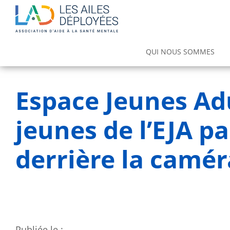
Main
QUI NOUS SOMMES
navigation
Notre offre de soins et d'accompa
Espace de Traitement et de Réadaptatio
Espace Jeunes Adu
jeunes de l’EJA p
derrière la camér
Publiée le