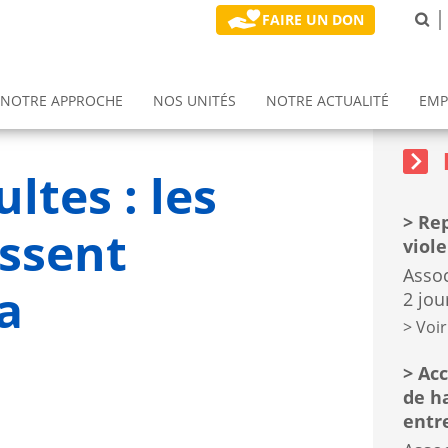
FAIRE UN DON
NOTRE APPROCHE
NOS UNITÉS
NOTRE ACTUALITÉ
EMP
Sidebar
Block
Formati
sidebar
gnement
n (ETR)
Prix rétablissement et pouvoir d'agir
Notre politique développement durable
Service d'emploi accompagné (SEA)
block
ltes : les
Rep
assent
viol
Assoc
a
2 jou
Voir
Acc
de h
entr