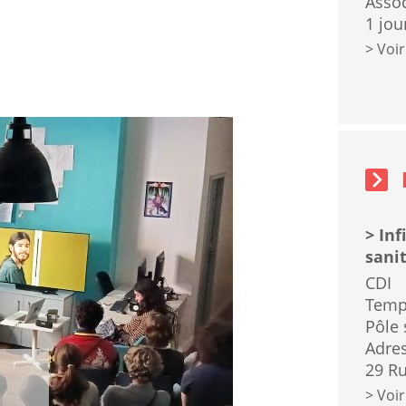
Assoc
1 jou
Voir
Emplois
sidebar
block
Inf
sanit
CDI
Temp
Pôle 
Adres
29 Ru
Voir