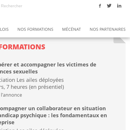
LOIS
NOS FORMATIONS
MÉCÉNAT
NOS PARTENAIRES
ons
Notre politique Qualité - Gestion des risques
L'éthique à l'association Les ailes déployées
Les Maisons Hospitalières de Sénart (MHS)
FORMATIONS
érer et accompagner les victimes de
ences sexuelles
iation Les ailes déployées
rs, 7 heures (en présentiel)
 l'annonce
ompagner un collaborateur en situation
andicap psychique : les fondamentaux en
eprise