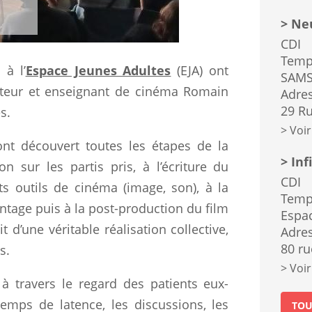
Neu
CDI
Temp
 à l’
Espace Jeunes Adultes
(EJA) ont
SAMS
isateur et enseignant de cinéma Romain
Adres
29 Ru
s.
Voir
ont découvert toutes les étapes de la
Inf
n sur les partis pris, à l’écriture du
CDI
ts outils de cinéma (image, son), à la
Temp
ntage puis à la post-production du film
Espa
 d’une véritable réalisation collective,
Adres
80 ru
s.
Voir
 à travers le regard des patients eux-
mps de latence, les discussions, les
TOU