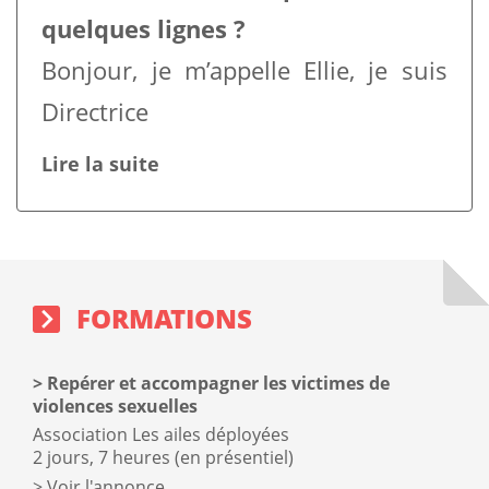
quelques lignes ?
Bonjour, je m’appelle Ellie, je suis
Directrice
Lire la suite
Sidebar
Block
Formations
sidebar
block
FORMATIONS
Repérer et accompagner les victimes de
violences sexuelles
Association Les ailes déployées
2 jours, 7 heures (en présentiel)
Voir l'annonce