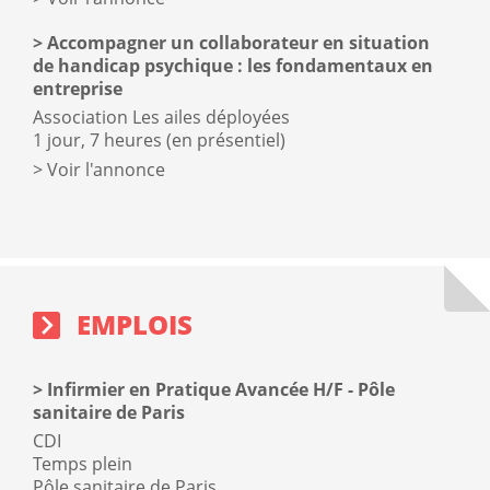
Accompagner un collaborateur en situation
de handicap psychique : les fondamentaux en
entreprise
Association Les ailes déployées
1 jour, 7 heures (en présentiel)
Voir l'annonce
Emplois
sidebar
block
EMPLOIS
Infirmier en Pratique Avancée H/F - Pôle
sanitaire de Paris
CDI
Temps plein
Pôle sanitaire de Paris