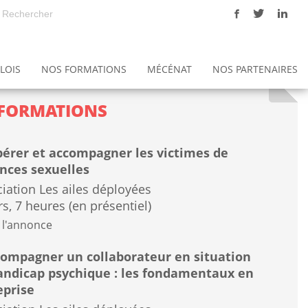
LOIS
NOS FORMATIONS
MÉCÉNAT
NOS PARTENAIRES
ons
Notre politique Qualité - Gestion des risques
L'éthique à l'association Les ailes déployées
Les Maisons Hospitalières de Sénart (MHS)
FORMATIONS
érer et accompagner les victimes de
ences sexuelles
iation Les ailes déployées
rs, 7 heures (en présentiel)
 l'annonce
ompagner un collaborateur en situation
andicap psychique : les fondamentaux en
eprise