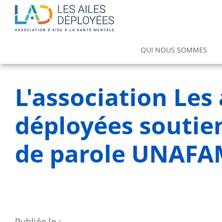
Main
QUI NOUS SOMMES
navigation
Notre offre de soins et d'accompa
Espace de Traitement et de Réadaptatio
L'association Les 
déployées soutie
de parole UNAFA
Publiée le