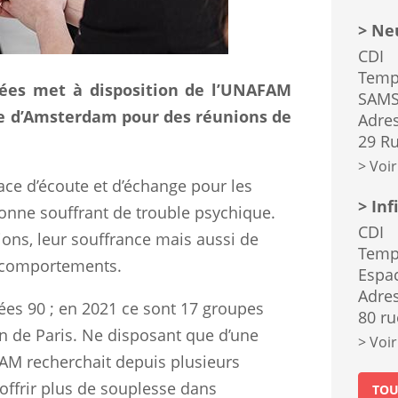
Neu
CDI
Temp
oyées met à disposition de l’UNAFAM
SAMS
rue d’Amsterdam pour des réunions de
Adres
29 Ru
Voir
ace d’écoute et d’échange pour les
Inf
onne souffrant de trouble psychique.
CDI
ions, leur souffrance mais aussi de
Temp
x comportements.
Espa
Adres
ées 90 ; en 2021 ce sont 17 groupes
80 ru
n de Paris. Ne disposant que d’une
Voir
FAM recherchait depuis plusieurs
offrir plus de souplesse dans
TOU