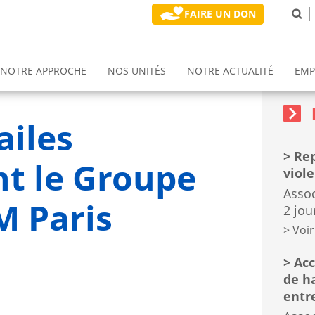
FAIRE UN DON
NOTRE APPROCHE
NOS UNITÉS
NOTRE ACTUALITÉ
EMP
Sidebar
Block
Formati
sidebar
gnement
n (ETR)
Prix rétablissement et pouvoir d'agir
Notre politique développement durable
Service d'emploi accompagné (SEA)
block
ailes
Rep
nt le Groupe
viol
Assoc
M Paris
2 jou
Voir
Acc
de h
entr