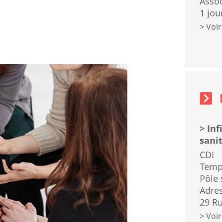
Assoc
1 jou
Voir
Emplois
sidebar
block
Inf
sanit
CDI
Temp
Pôle 
Adres
29 Ru
Voir