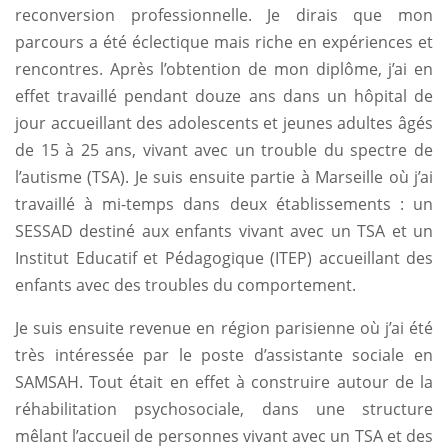
reconversion professionnelle. Je dirais que mon
parcours a été éclectique mais riche en expériences et
rencontres. Après l’obtention de mon diplôme, j’ai en
effet travaillé pendant douze ans dans un hôpital de
jour accueillant des adolescents et jeunes adultes âgés
de 15 à 25 ans, vivant avec un trouble du spectre de
l’autisme (TSA). Je suis ensuite partie à Marseille où j’ai
travaillé à mi-temps dans deux établissements : un
SESSAD destiné aux enfants vivant avec un TSA et un
Institut Educatif et Pédagogique (ITEP) accueillant des
enfants avec des troubles du comportement.
Para los aficionados a los juegos en línea, encontrar una
Je suis ensuite revenue en région parisienne où j’ai été
emocionante es clave para disfrutar de una experiencia 
très intéressée par le poste d’assistante sociale en
https://fortuplay.com/dinero-real/ se ha convertido en u
aquellos que buscan combinar diversión con la posibilid
SAMSAH. Tout était en effet à construire autour de la
reales. Este sitio ofrece una amplia selección de juegos, 
réhabilitation psychosociale, dans une structure
seguridad que todo jugador necesita. En
https://fortupl
mêlant l’accueil de personnes vivant avec un TSA et des
usuarios pueden acceder a una variada gama de opcion