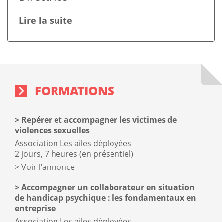
Lire la suite
Sidebar
Block
Formations
sidebar
block
FORMATIONS
Repérer et accompagner les victimes de
violences sexuelles
Association Les ailes déployées
2 jours, 7 heures (en présentiel)
Voir l'annonce
Accompagner un collaborateur en situation
de handicap psychique : les fondamentaux en
entreprise
Association Les ailes déployées