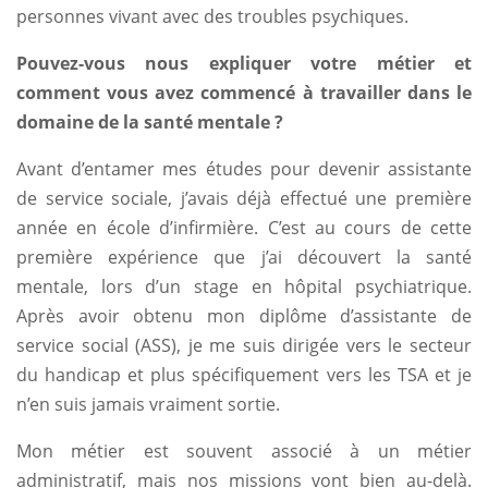
innovadoras hasta clásicos como el póker, el blackjack y 
personnes vivant avec des troubles psychiques.
crupieres en vivo son especialmente populares, ya que 
interactiva que simula la atmósfera de un casino físico. 
Pouvez-vous nous expliquer votre métier et
optimizado para garantizar fluidez y gráficos de alta calid
comment vous avez commencé à travailler dans le
domaine de la santé mentale ?
Avant d’entamer mes études pour devenir assistante
de service sociale, j’avais déjà effectué une première
année en école d’infirmière. C’est au cours de cette
première expérience que j’ai découvert la santé
mentale, lors d’un stage en hôpital psychiatrique.
Après avoir obtenu mon diplôme d’assistante de
service social (ASS), je me suis dirigée vers le secteur
du handicap et plus spécifiquement vers les TSA et je
n’en suis jamais vraiment sortie.
Mon métier est souvent associé à un métier
administratif, mais nos missions vont bien au-delà.