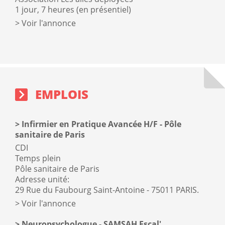
1 jour, 7 heures (en présentiel)
Voir l'annonce
Emplois
sidebar
block
EMPLOIS
Infirmier en Pratique Avancée H/F - Pôle
sanitaire de Paris
CDI
Temps plein
Pôle sanitaire de Paris
Adresse unité:
29 Rue du Faubourg Saint-Antoine - 75011 PARIS.
Voir l'annonce
Neuropsychologue - SAMSAH Escal'